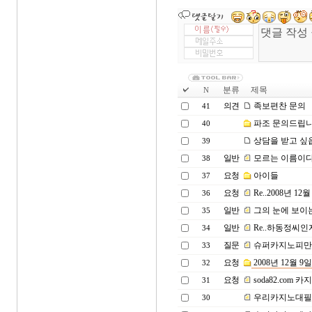
분류
제목
N
의견
족보편찬 문의
41
파조 문의드립
40
상담을 받고 싶
39
일반
모르는 이름이다
38
요청
아이들
37
요청
Re..2008년 
36
일반
그의 눈에 보이
35
일반
Re..하동정씨인
34
질문
슈퍼카지노피만을
33
요청
2008년 12월
32
요청
soda82.co
31
우리카지노대필을
30