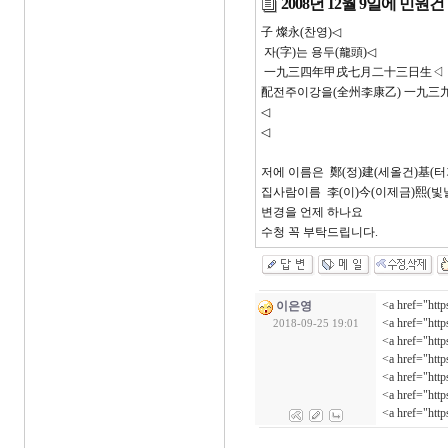
2008년 12월 9일에 민
子 燦永(찬영)◁
자(字)는 용두(龍頭)◁
一九三四年甲戌七月二十三日生◁
配전주이강을(全州李康乙) 一九三九年
◁
◁
저에 이름은 鄭(정)建(세올건)基(터
집사람이름 李(이)今(이제금)熙(빛
변경을 언제 하나요
수청 꼭 부탁드립니다.
<a href="ht
이은영
<a href="ht
2018-09-25 19:01
<a href="ht
<a href="ht
<a href="ht
<a href="htt
<a href="ht