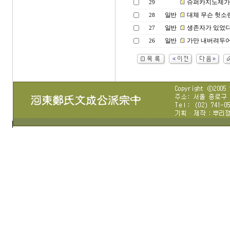
슈퍼카지노제가 
29
일반
대체 무슨 헛소
28
일반
생존자가 있었다
27
일반
가만 내버려두어
26