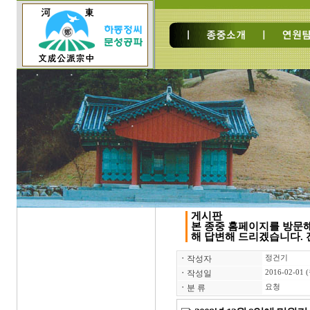
게시판
본 종중 홈페이지를 방문
해 답변해 드리겠습니다. 전
ㆍ
작성자
정건기
ㆍ
작성일
2016-02-01 
ㆍ
분 류
요청