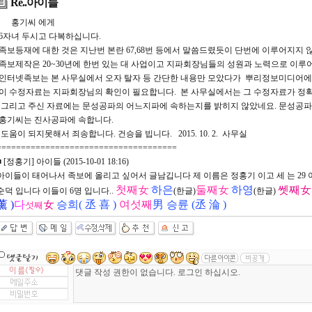
Re..아이들
홍기씨 에게
6자녀 두시고 다복하십니다.
족보등재에 대한 것은 지난번 본란 67,68번 등에서 말씀드렸듯이 단번에 이루어지지 
족보제작은 20~30년에 한번 있는 대 사업이고 지파회장님들의 성원과 노력으로 이루
인터넷족보는 본 사무실에서 오자 탈자 등 간단한 내용만 모았다가 뿌리정보미디어에
이 수정자료는 지파회장님의 확인이 필요합니다. 본 사무실에서는 그 수정자료가 정
그리고 주신 자료에는 문성공파의 어느지파에 속하는지를 밝히지 않았네요. 문성공파
홍기씨는 진사공파에 속합니다.
도움이 되지못해서 죄송합니다. 건승을 빕니다. 2015. 10. 2. 사무실
=====================================
■ [정홍기] 아이들 (2015-10-01 18:16)
아이들이 태어나서 족보에 올리고 싶어서 글남깁니다 제 이름은 정홍기 이고 세 는 29
첫째女
하은
둘째女
하영
쎗째女
순덕 입니다 이들이 6명 입니다..
(한글)
(한글)
薰 )
다
女
승희( 丞 喜 )
여섯째
男
승륜 (丞 淪 )
섯째