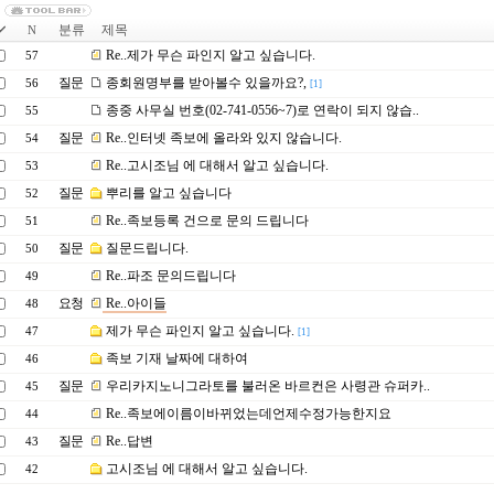
분류
제목
N
Re..제가 무슨 파인지 알고 싶습니다.
57
질문
종회원명부를 받아볼수 있을까요?,
56
[1]
종중 사무실 번호(02-741-0556~7)로 연락이 되지 않습..
55
질문
Re..인터넷 족보에 올라와 있지 않습니다.
54
Re..고시조님 에 대해서 알고 싶습니다.
53
질문
뿌리를 알고 싶습니다
52
Re..족보등록 건으로 문의 드립니다
51
질문
질문드립니다.
50
Re..파조 문의드립니다
49
요청
Re..아이들
48
제가 무슨 파인지 알고 싶습니다.
47
[1]
족보 기재 날짜에 대하여
46
질문
우리카지노니그라토를 불러온 바르컨은 사령관 슈퍼카..
45
Re..족보에이름이바뀌었는데언제수정가능한지요
44
질문
Re..답변
43
고시조님 에 대해서 알고 싶습니다.
42