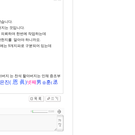
않습니다.
어지는 것입니다.
 의뢰하여 한번에 작업하는데
확한지를 알아야 하니까요.
에는 9개지파로 구분되어 있는데
 아버지 는 찬석 할아버지는 인채 증조부
( 恩 眞)
은진
넷째
男
훈
丞
승
(
0
3500