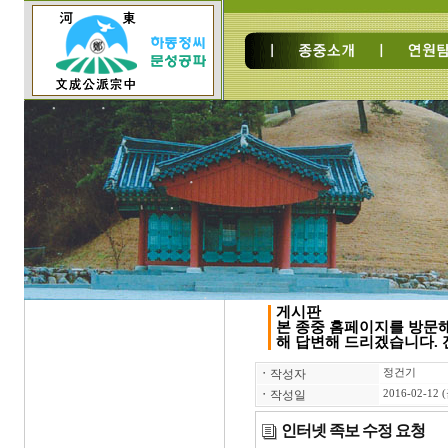
게시판
본 종중 홈페이지를 방문
해 답변해 드리겠습니다. 전
ㆍ
작성자
정건기
ㆍ
작성일
2016-02-12 
인터넷 족보 수정 요청