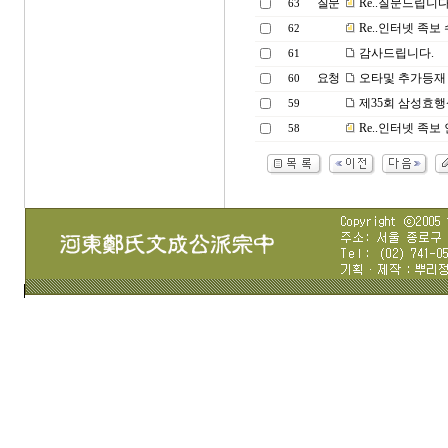
질문
Re..질문드립니다
63
Re..인터넷 족보
62
감사드립니다.
61
요청
오타및 추가등재
60
제35회 삼성효행
59
Re..인터넷 족보
58