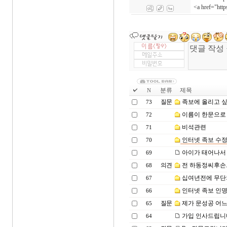
<a href="h
분류
제목
N
질문
족보에 올리고 싶
73
이름이 한문으로 
72
비석관련
71
인터넷 족보 수정
70
아이가 태어나서
69
의견
전 하동정씨후손..
68
십여년전에 무단되
67
인터넷 족보 인
66
질문
제가 문성공 어
65
가입 인사드립니
64