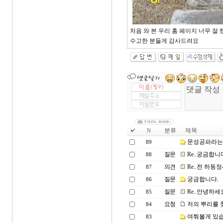
처음 와 본 우리 홈 페이지 너무 잘
수고한 분들게 감사드려요
분류
제목
N
문성공파라는 
89
질문
Re..궁금합니
88
의견
Re..전 하동정
87
질문
궁금합니다.
86
질문
Re..안녕하세
85
요청
저의 뿌리를
84
여쭤볼게 있습
83