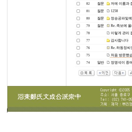
질문
저에 이름과 
82
질문
1258
81
질문
정승공파및예
80
질문
Re..족보에 
79
이렇게 관리 
78
감사합니다
77
Re..하동정
76
처음 방문했
75
일반
정명석이 중에
74