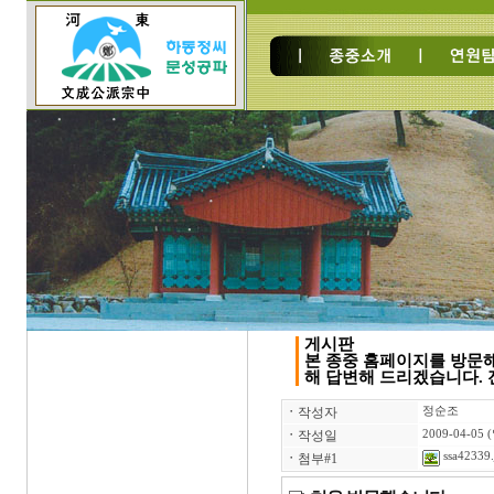
게시판
본 종중 홈페이지를 방문
해 답변해 드리겠습니다. 전
ㆍ
작성자
정순조
ㆍ
작성일
2009-04-05 
ssa42339.
ㆍ
첨부#1