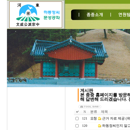
게시판
본 종중 홈페이지를 방문
해 답변해 드리겠습니다. 전
분류
제목
N
요청
근거 자료 제공 (위
121
하동정씨인지 알고
120