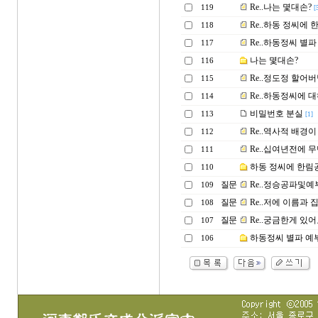
Re..나는 몇대손?
119
[
Re..하동 정씨에
118
Re..하동정씨 별
117
나는 몇대손?
116
Re..정도정 할어
115
Re..하동정씨에 대
114
비밀번호 분실
113
[1]
Re..역사적 배경
112
Re..십여년전에 무
111
하동 정씨에 한림
110
질문
Re..정승공파및
109
질문
Re..저에 이름과
108
질문
Re..궁금한게 있어요
107
하동정씨 별파 예
106