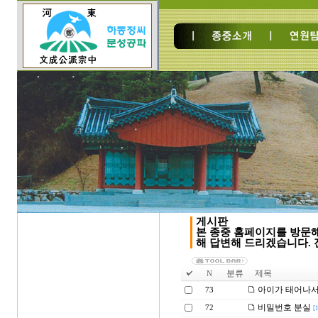
게시판
본 종중 홈페이지를 방문
해 답변해 드리겠습니다. 전
분류
제목
N
아이가 태어나서
73
비밀번호 분실
72
[