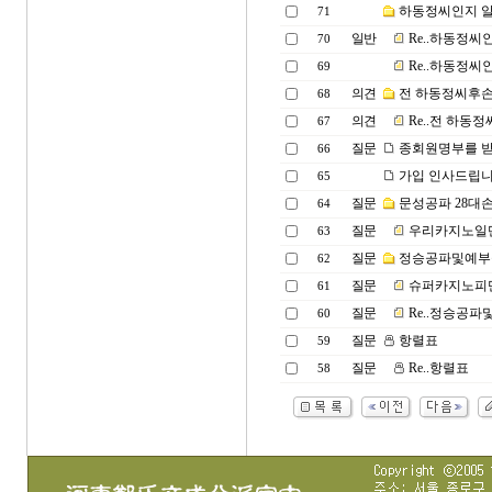
하동정씨인지 알
71
일반
Re..하동정씨
70
Re..하동정씨
69
의견
전 하동정씨후손.
68
의견
Re..전 하동정
67
질문
종회원명부를 받
66
가입 인사드립
65
질문
문성공파 28대
64
질문
우리카지노일단
63
질문
정승공파및예부
62
질문
슈퍼카지노피만
61
질문
Re..정승공
60
질문
항렬표
59
질문
Re..항렬표
58