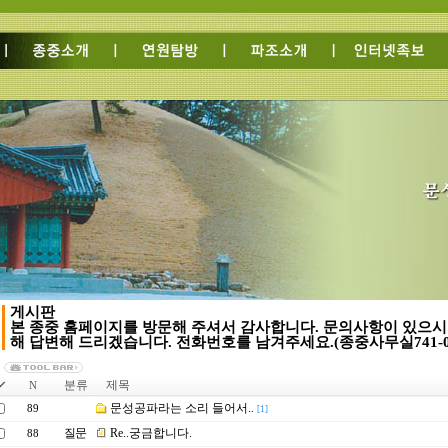
게시판
본 종중 홈페이지를 방문해 주셔서 감사합니다. 문의사항이 있으시
해 답변해 드리겠습니다. 전화번호를 남겨주세요.(종중사무실741-05
분류
제목
N
문성공파라는 소리 들어서..
89
[1]
질문
Re..궁금합니다.
88