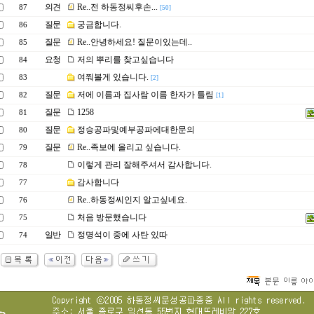
의견
Re..전 하동정씨후손...
87
[50]
질문
궁금합니다.
86
질문
Re..안녕하세요! 질문이있는데..
85
요청
저의 뿌리를 찾고싶습니다
84
여쭤볼게 있습니다.
83
[2]
질문
저에 이름과 집사람 이름 한자가 틀림
82
[1]
질문
1258
81
질문
정승공파및예부공파에대한문의
80
질문
Re..족보에 올리고 싶습니다.
79
이렇게 관리 잘해주셔서 감사합니다.
78
감사합니다
77
Re..하동정씨인지 알고싶네요.
76
처음 방문했습니다
75
일반
정명석이 중에 사탄 있따
74